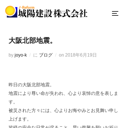
コ
ン
サイド
テ
ン
ツ
大阪北部地震。
へ
ス
投
by
joyo-k
に
ブログ
on
2018年6月19日
キ
稿
ッ
日:
プ
昨日の大阪北部地震。
地震により尊い命が失われ、心より哀悼の意を表しま
す。
被災された方々には、心よりお悔やみとお見舞い申し
上げます。
皆様の安全な日常が戻ること、早い復興を願いお祈り