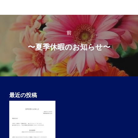
投
稿
前
前
ナ
〜夏季休暇のお知らせ〜
ビ
ゲ
ー
シ
ョ
最近の投稿
ン