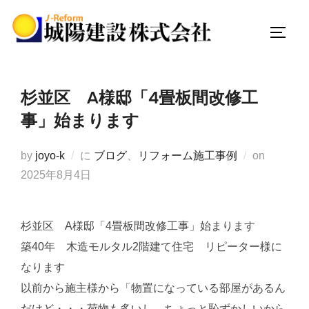
コ
ン
サイド
テ
ン
ツ
杉並区 A様邸「4畳板間改修工
へ
事」始まります
ス
キ
投
by
joyo-k
に
ブログ
、
リフォーム施工事例
on
ッ
稿
2025年8月4日
プ
日:
杉並区 A様邸「4畳板間改修工事」始まります
築40年 木造モルタル2階建て住宅 リピーター様に
なります
以前から施主様から「物置になっている部屋があるん
だけど・・・荷物も多いし、ちょっと恥ずかしいから