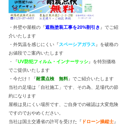
・外壁や屋根の『
遮熱塗装工事を20%割引き
』でご紹
介いたします
・外気温を感じにくい『
スペーシアガラス
』を破格の
お値段でご案内いたします
・『
UV防犯フィルム・インナーサッシ
』を特別価格
でご提供いたします
・今だけ！『
耐震点検 無料
』でご紹介いたします
当社の足場は「自社施工」です、その為、足場代の節
約になります
屋根は見にくい場所です、ご自身での確認は大変危険
ですのでおやめください。
当社は国土交通省の許可を受けた『
ドローン操縦士
』