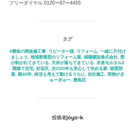
フリーダイヤル 0120ー87ー4455
タグ
4畳板の間改修工事
,
リピーター様
,
リフォーム
,
一緒に片付け
ましょう
,
地域密着型のリフォーム屋
,
城陽建設株式会社
,
壁
が剥がれてきている
,
天井が落ちてきている
,
木造モルタル2
階建て住宅
,
杉並区
,
次の20年も安心して住める家
,
物置部
屋
,
築40年
,
終活も考えて動けるうちに
,
自社施工
,
荷物がぎ
ゅーぎゅー
,
豊島区
投稿者
joyo-k
投稿者