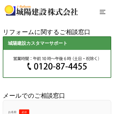
サイド
コ
リフォームに関するご相談窓口
ン
城陽建設カスタマーサポート
テ
ン
ツ
へ
ス
キ
ッ
プ
メールでのご相談窓口
お名前
必須