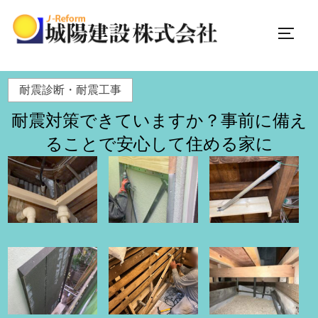
サイド
コ
耐震診断・耐震工事
ン
耐震対策できていますか？事前に備え
テ
ン
ることで安心して住める家に
ツ
へ
ス
キ
ッ
プ