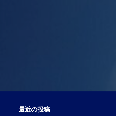
稿
ナ
ビ
ゲ
ー
シ
ョ
ン
最近の投稿