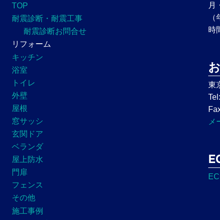
月
TOP
（
耐震診断・耐震工事
時
耐震診断お問合せ
リフォーム
キッチン
浴室
トイレ
東
外壁
Tel
屋根
Fax
窓サッシ
メ
玄関ドア
ベランダ
E
屋上防水
門扉
E
フェンス
その他
施工事例