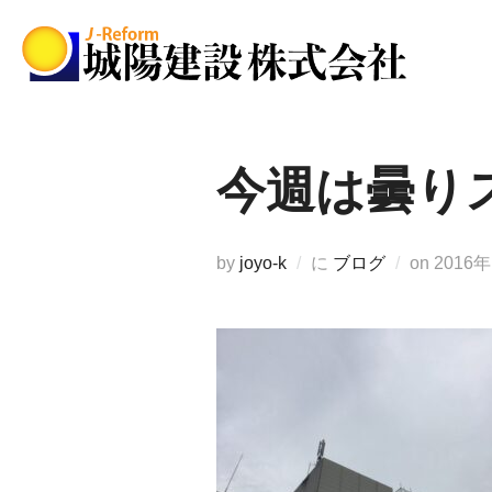
コ
ン
テ
ン
ツ
へ
今週は曇り
ス
キ
ッ
投
by
joyo-k
に
ブログ
on
2016
プ
稿
日: