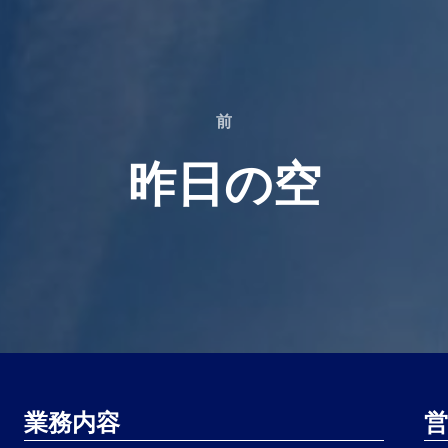
前
前
昨日の空
業務内容
営