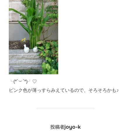
╰(*´︶`*)╯♡
ピンク色が薄っすらみえているので、そろそろかも♪
投稿者
joyo-k
投稿者