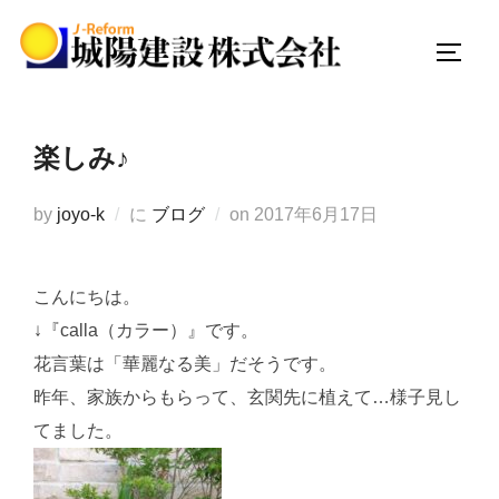
コ
ン
サイド
テ
ン
ツ
楽しみ♪
へ
ス
投
by
joyo-k
に
ブログ
on
2017年6月17日
キ
稿
ッ
日:
プ
こんにちは。
↓『calla（カラー）』です。
花言葉は「華麗なる美」だそうです。
昨年、家族からもらって、玄関先に植えて…様子見し
てました。