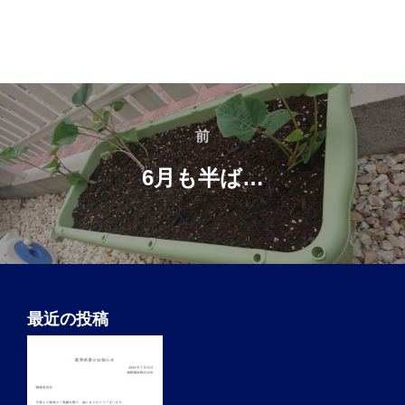
投
稿
前
前
ナ
6月も半ば…
ビ
ゲ
ー
シ
ョ
最近の投稿
ン