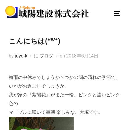
コ
ン
サイド
テ
ン
ツ
こんにちは(*´꒳`*)
へ
ス
投
by
joyo-k
に
ブログ
on
2018年6月14日
キ
稿
ッ
日:
プ
梅雨の中休みでしょうか？つかの間の晴れの季節で、
いかがお過ごしでしょうか。
我が家の『紫陽花』がまた一輪、ピンクと濃いピンク
色の
マーブルに咲いて毎朝 楽しみな、大塚です。