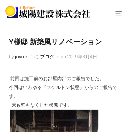
コ
ン
サイド
テ
ン
ツ
Y様邸 新築風リノベーション
へ
ス
投
by
joyo-k
に
ブログ
on
2019年3月4日
キ
稿
ッ
日:
プ
前回は施工前のお部屋内部のご報告でした。
今回はいわゆる『スケルトン状態』からのご報告で
す。
↓床も壁もなくした状態です。