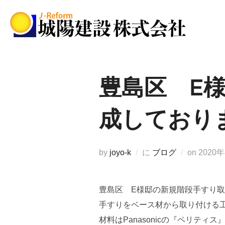
コ
ン
テ
ン
ツ
へ
豊島区 E
ス
キ
成しており
ッ
プ
投
by
joyo-k
に
ブログ
on
2020
稿
日:
豊島区 E様邸の新規階段手すり
手すりをベース材から取り付ける
材料はPanasonicの『ペリテ