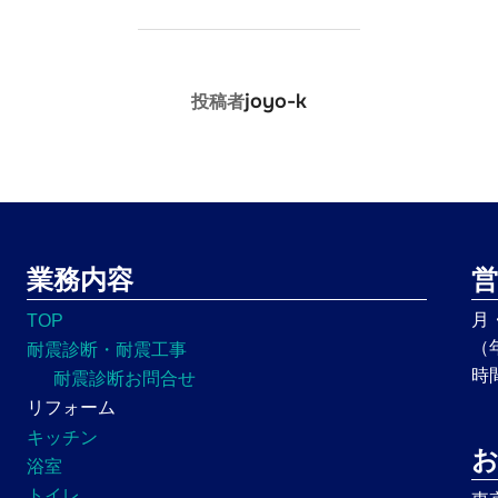
投稿者
joyo-k
投稿者
業務内容
営
月
TOP
（
耐震診断・耐震工事
時
耐震診断お問合せ
リフォーム
キッチン
浴室
トイレ