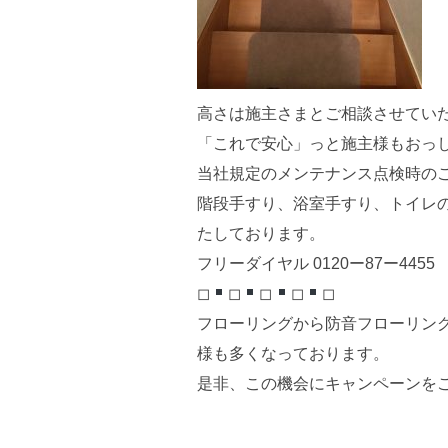
高さは施主さまとご相談させていた
「これで安心」っと施主様もおっ
当社規定のメンテナンス点検時の
階段手すり、浴室手すり、トイレの
たしております。
フリーダイヤル 0120ー87ー4455
◻︎
◻︎
◻︎
◻︎
◻︎
フローリングから防音フローリン
様も多くなっております。
是非、この機会にキャンペーンを