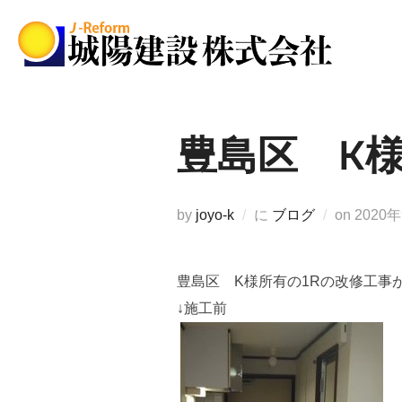
コ
ン
テ
ン
ツ
へ
豊島区 K
ス
キ
ッ
投
by
joyo-k
に
ブログ
on
2020
プ
稿
日:
豊島区 K様所有の1Rの改修工事
↓施工前