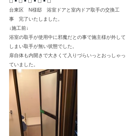
◻︎
◻︎
◻︎
◻︎
◻︎
台東区 N様邸 浴室ドアと室内ドア取手の交換工
事 完了いたしました。
↓施工前↓
浴室の取手が使用中に邪魔だとの事で施主様が外して
しまい取手が無い状態でした。
扉自体も内開きで大きくて入りづらいっとおっしゃっ
ていました。