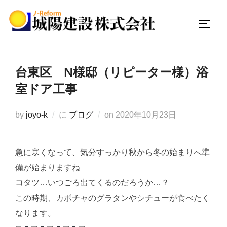
コ
ン
サイド
テ
ン
ツ
台東区 N様邸（リピーター様）浴
へ
室ドア工事
ス
キ
投
by
joyo-k
に
ブログ
on
2020年10月23日
ッ
稿
プ
日:
急に寒くなって、気分すっかり秋から冬の始まりへ準
備が始まりますね
コタツ…いつごろ出てくるのだろうか…？
この時期、カボチャのグラタンやシチューが食べたく
なります。