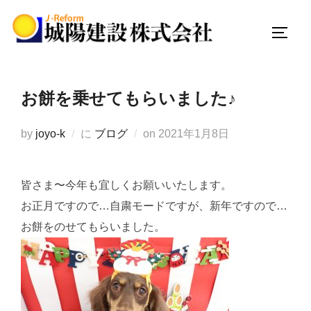
コ
ン
サイド
テ
ン
ツ
お餅を乗せてもらいました♪
へ
ス
投
by
joyo-k
に
ブログ
on
2021年1月8日
キ
稿
ッ
日:
プ
皆さま〜今年も宜しくお願いいたします。
お正月ですので…自粛モードですが、新年ですので…
お餅をのせてもらいました。