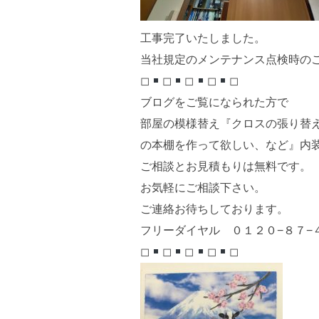
工事完了いたしました。
当社規定のメンテナンス点検時の
◻︎
◻︎
◻︎
◻︎
◻︎
ブログをご覧になられた方で
部屋の模様替え『クロスの張り替
の本棚を作って欲しい、など』内
ご相談とお見積もりは無料です。
お気軽にご相談下さい。
ご連絡お待ちしております。
フリーダイヤル ０１２０−８７−
◻︎
◻︎
◻︎
◻︎
◻︎