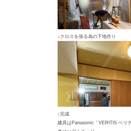
↓クロスを張る為の下地作り
↓完成
建具はPanasonic「VERITI