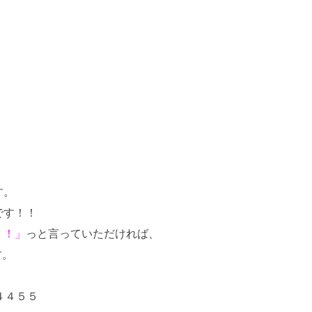
す。
です！！
！！」
っと言っていただければ、
す。
。
４４５５