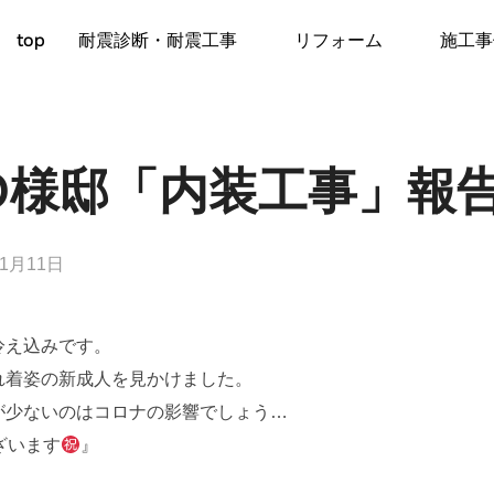
top
耐震診断・耐震工事
リフォーム
施工事
O様邸「内装工事」報
年1月11日
冷え込みです。
れ着姿の新成人を見かけました。
が少ないのはコロナの影響でしょう…
ざいます
』