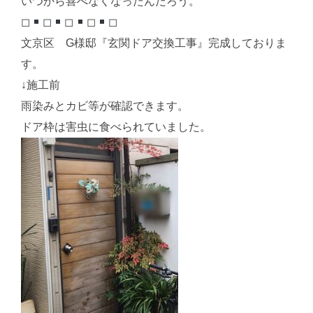
いつから喜べなくなったんだろう。
◻︎
◻︎
◻︎
◻︎
◻︎
文京区 G様邸『玄関ドア交換工事』完成しておりま
す。
↓施工前
雨染みとカビ等が確認できます。
ドア枠は害虫に食べられていました。