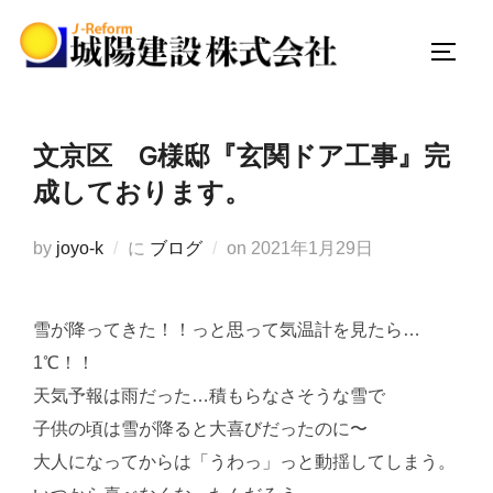
コ
ン
サイド
テ
ン
ツ
文京区 G様邸『玄関ドア工事』完
へ
成しております。
ス
キ
投
by
joyo-k
に
ブログ
on
2021年1月29日
ッ
稿
プ
日:
雪が降ってきた！！っと思って気温計を見たら…
1℃！！
天気予報は雨だった…積もらなさそうな雪で
子供の頃は雪が降ると大喜びだったのに〜
大人になってからは「うわっ」っと動揺してしまう。