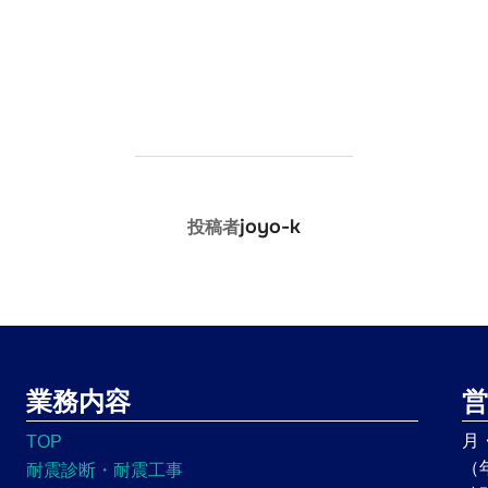
投稿者
joyo-k
投稿者
業務内容
営
月
TOP
（
耐震診断・耐震工事