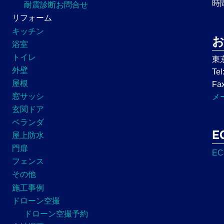
時
耐震診断お問合せ
リフォーム
キッチン
浴室
トイレ
東
外壁
Tel
屋根
Fax
窓サッシ
メ
玄関ドア
ベランダ
E
屋上防水
門扉
E
フェンス
その他
施工事例
ドローン空撮
ドローン空撮予約