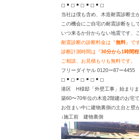
◻︎
◻︎
◻︎
◻︎
◻︎
当社は僕も含め、木造耐震診断士
この機会にご自宅の耐震診断をし
いつ来るか分からない地震です、
耐震診断の診断料金は『
無料
』で
診断計測時間は『
30分から1時間程
ご相談、お見積もりも無料です。
フリーダイヤル 0120ー87ー4455
◻︎
◻︎
◻︎
◻︎
◻︎
港区 H様邸「外壁工事」始まり
築60〜70年位の木造2階建のお宅
お住まい中に建物裏側の土台と壁
↓施工前 建物裏側