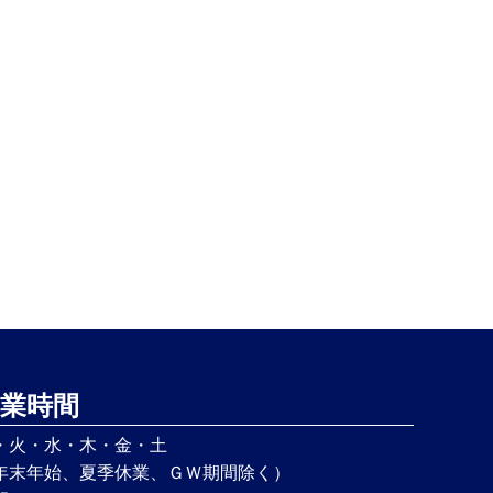
業時間
・火・水・木・金・土
年末年始、夏季休業、ＧＷ期間除く）