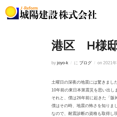
コ
ン
テ
ン
ツ
へ
港区 H様
ス
キ
ッ
投
by
joyo-k
に
ブログ
on
2021
プ
稿
日:
土曜日の深夜の地震には驚きまし
10年前の東日本第震災を思い出し
それと、僕は26年前に起きた「阪
僕はその時、地震の怖さを知りま
なので、耐震診断の資格も取得し