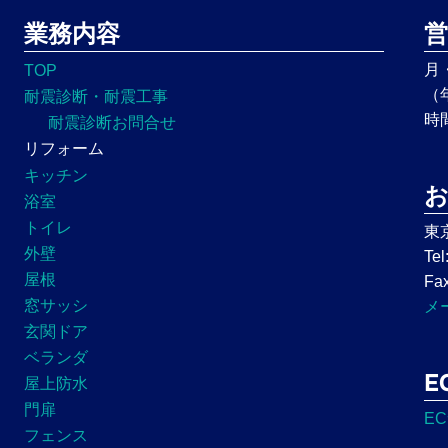
業務内容
営
月
TOP
（
耐震診断・耐震工事
時
耐震診断お問合せ
リフォーム
キッチン
浴室
トイレ
東
外壁
Tel
屋根
Fax
窓サッシ
メ
玄関ドア
ベランダ
E
屋上防水
門扉
E
フェンス