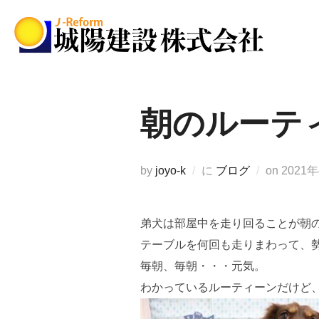
コ
ン
テ
ン
ツ
へ
朝のルーテ
ス
キ
ッ
投
by
joyo-k
に
ブログ
on
2021
プ
稿
日:
弟犬は部屋中を走り回ることが朝
テーブルを何回も走りまわって、
毎朝、毎朝・・・元気。
わかっているルーティーンだけど