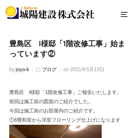
コ
ン
サイド
テ
ン
ツ
豊島区 I様邸「1階改修工事」始ま
へ
っています②
ス
キ
投
by
joyo-k
に
ブログ
on
2021年5月13日
ッ
稿
プ
日:
豊島区 I様邸「1階改修工事」ご報告いたします。
前回は施工前の図面のご紹介でした。
今回は施工前のお部屋内のご紹介です。
①6畳和室から洋室フローリング仕上げになります