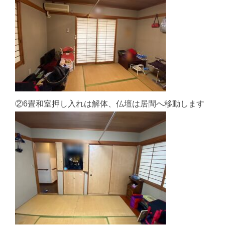
②6畳和室押し入れは解体、仏壇は居間へ移動します