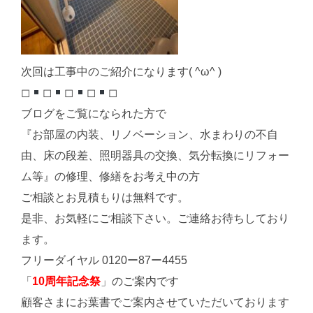
次回は工事中のご紹介になります( ^ω^ )
◻︎
◻︎
◻︎
◻︎
◻︎
ブログをご覧になられた方で
『お部屋の内装、リノベーション、水まわりの不自
由、床の段差、照明器具の交換、気分転換にリフォー
ム等』の修理、修繕をお考え中の方
ご相談とお見積もりは無料です。
是非、お気軽にご相談下さい。ご連絡お待ちしており
ます。
フリーダイヤル 0120ー87ー4455
「
10周年記念祭
」のご案内です
顧客さまにお葉書でご案内させていただいております