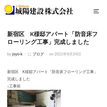
コ
ン
サイド
テ
ン
ツ
新宿区 K様邸アパート「防音床フ
へ
ローリング工事」完成しました
ス
キ
投
by
joyo-k
に
ブログ
on
2021年9月24日
ッ
稿
プ
日:
新宿区 K様邸アパート「防音床フローリング工事」
完成しました
↓工事前