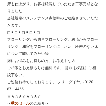
床も仕上がり、お客様確認していただき工事完成とな
りました
当社規定のメンテナンス点検時のご連絡させていただ
きます。
◻︎
◻︎
◻︎
◻︎
◻︎
フローリングから防音フローリング、絨毯からフロー
リング、和室をフローリングにしたい、段差のない床
について聞いてみたい等
床にお悩みをお持ちの方、お考え中な方
ご相談とお見積もりは無料です。 是非 お気軽にご相
談下さい。
ご連絡お待ちしております。 フリーダイヤル 0120ー
87ー4455
☆★☆★☆★☆★☆
〜
秋のセール
のご紹介〜