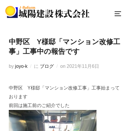
コ
ン
サイド
テ
ン
ツ
中野区 Y様邸「マンション改修工
へ
事」工事中の報告です
ス
キ
投
by
joyo-k
に
ブログ
on
2021年11月6日
ッ
稿
プ
日:
中野区 Y様邸「マンション改修工事」工事始まって
おります
前回は施工前のご紹介でした