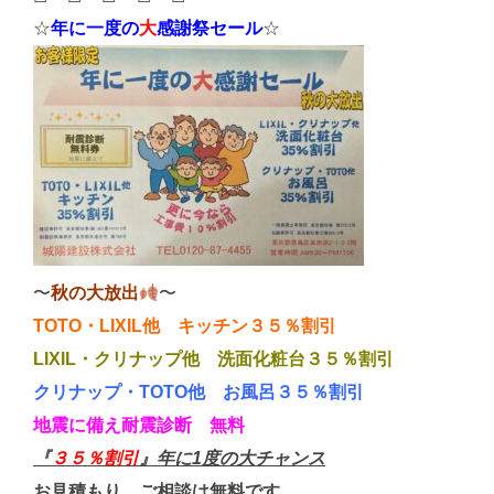
☆
年に一度の
大
感謝祭セール
☆
〜
秋の大放出
〜
TOTO・LIXIL他 キッチン３５％割引
LIXIL・クリナップ他 洗面化粧台３５％割引
クリナップ・TOTO他 お風呂３５％割引
地震に備え耐震診断 無料
『
３５％割引
』年に1度の大チャンス
お見積もり、ご相談は無料です