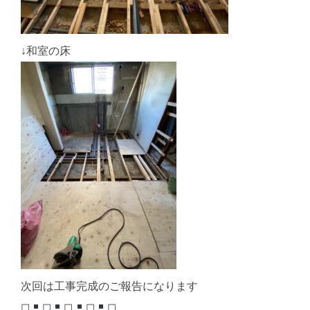
↓和室の床
次回は工事完成のご報告になります
◻︎
◻︎
◻︎
◻︎
◻︎