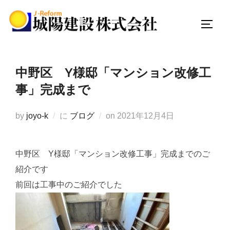
コ
ン
サイド
テ
ン
ツ
中野区 Y様邸「マンション改修工
へ
事」完成まで
ス
キ
投
by
joyo-k
に
ブログ
on
2021年12月4日
ッ
稿
プ
日:
中野区 Y様邸「マンション改修工事」完成までのご
紹介です
前回は工事中のご紹介でした