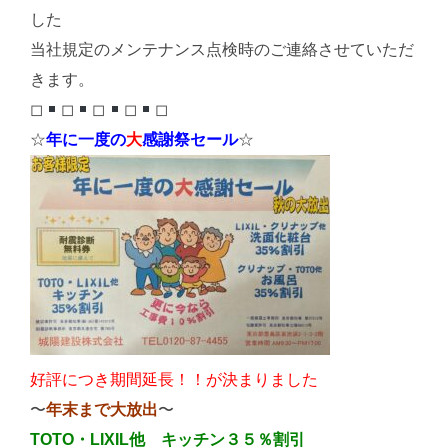
した
当社規定のメンテナンス点検時のご連絡させていただ
きます。
◻︎
◻︎
◻︎
◻︎
◻︎
☆
年に一度の
大
感謝祭セール
☆
好評につき期間延長！！が決まりました
〜
年末まで大放出
〜
TOTO・LIXIL他 キッチン３５％割引