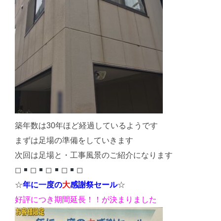
築年数は30年ほど経過しているようです
まずは足場の準備をしていきます
次回は足場と・工事風景のご紹介になります
◻︎
◻︎
◻︎
◻︎
◻︎
☆
年に一度の
大
感謝祭セール
☆
好評につき期間延長！！が決まりました