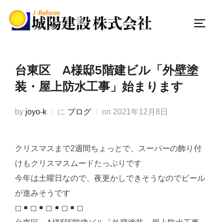
コ
ン
サイド
テ
ン
ツ
台東区 A様邸5階建ビル「外壁塗
へ
装・屋上防水工事」始まります
ス
キ
投
by
joyo-k
に
ブログ
on
2021年12月8日
ッ
稿
プ
日:
クリスマスまで2週間ちょっとで、スーパーの飾り付
けもクリスマスムードたっぷりです
今年は土曜日なので、夜更かしできそうなのでビール
が進みそうです
◻︎
◻︎
◻︎
◻︎
◻︎