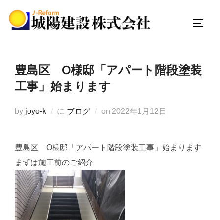
コ
ン
サイド
テ
ン
ツ
豊島区 O様邸「アパート階段塗装
へ
工事」始まります
ス
キ
投
by
joyo-k
に
ブログ
on
2022年1月12日
ッ
稿
プ
日:
豊島区 O様邸「アパート階段塗装工事」始まります
まずは施工前のご紹介