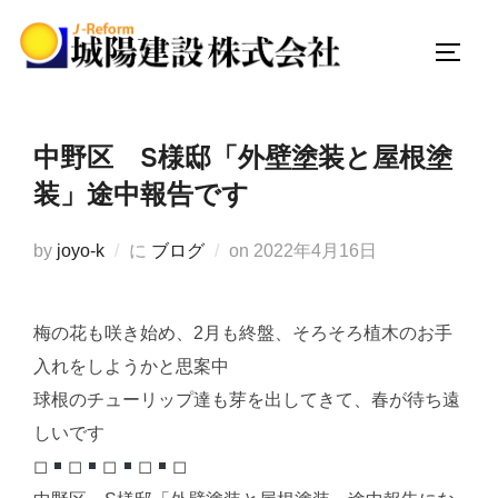
コ
ン
サイド
テ
ン
ツ
中野区 S様邸「外壁塗装と屋根塗
へ
装」途中報告です
ス
キ
投
by
joyo-k
に
ブログ
on
2022年4月16日
ッ
稿
プ
日:
梅の花も咲き始め、2月も終盤、そろそろ植木のお手
入れをしようかと思案中
球根のチューリップ達も芽を出してきて、春が待ち遠
しいです
◻︎
◻︎
◻︎
◻︎
◻︎