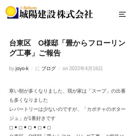
コ
ン
サイド
テ
ン
ツ
台東区 O様邸「畳からフローリン
へ
グ工事」ご報告
ス
キ
投
by
joyo-k
に
ブログ
on
2022年4月16日
ッ
稿
プ
日:
寒い朝が多くなりました、我が家は「スープ」の出番
も多くなりました
レパートリーは少ないのですが、「カボチャのポター
ジュ」が1番好きです
◻︎
◻︎
◻︎
◻︎
◻︎