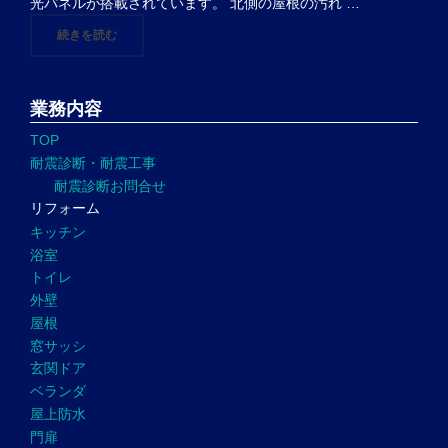
光パネルが搭載されています。 北側の屋根の汚れ …
"練馬区 O様邸『外壁塗装、屋根塗装』始まります"
続きを読む
業務内容
TOP
耐震診断・耐震工事
耐震診断お問合せ
リフォーム
キッチン
浴室
トイレ
外壁
屋根
窓サッシ
玄関ドア
ベランダ
屋上防水
門扉