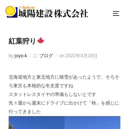
コ
ン
サイド
テ
ン
ツ
紅葉狩り
へ
ス
投
by
joyo-k
に
ブログ
on
2022年4月16日
キ
稿
ッ
日:
プ
北海道地方と東北地方に積雪があったようで、そろそ
ろ東京も本格的な冬支度ですね
スタットレスタイヤの準備もしないとです
先々週から週末にドライブに出かけて「秋」を感じに
行ってきました