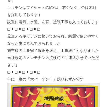
ます
キッチンはマイセットのM2型、右シンク、色は木目
を採用しております
設置に電気、水道、左官、塗装工事も入っております
◻︎
◻︎
◻︎
◻︎
◻︎
見違えるキッチンに驚いておられ、綺麗で使いやすく
なった事に喜んでおられました
施主様の工事完了確認を終え、工事終了となりました
当社規定のメンテナンス点検時のご連絡させていただ
きます
◻︎
◻︎
◻︎
◻︎
◻︎
年に一度の「大バーゲン！」残りわずかです