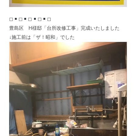
◻︎
◻︎
◻︎
◻︎
◻︎
豊島区 H様邸「台所改修工事」完成いたしました
↓施工前は「ザ！昭和」でした