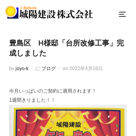
コ
ン
サイド
テ
ン
ツ
豊島区 H様邸「台所改修工事」完
へ
成しました
ス
キ
投
by
joyo-k
に
ブログ
on
2022年4月16日
ッ
稿
プ
日:
今月いっぱいのご契約に適用されます！
1週間きりました！！