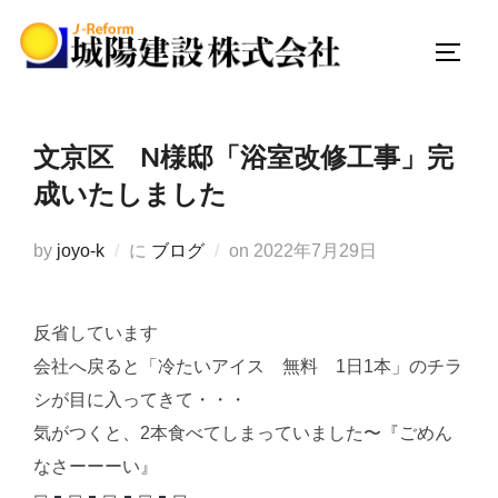
コ
ン
サイド
テ
ン
ツ
文京区 N様邸「浴室改修工事」完
へ
成いたしました
ス
キ
投
by
joyo-k
に
ブログ
on
2022年7月29日
ッ
稿
プ
日:
反省しています
会社へ戻ると「冷たいアイス 無料 1日1本」のチラ
シが目に入ってきて・・・
気がつくと、2本食べてしまっていました〜『ごめん
なさーーーい』