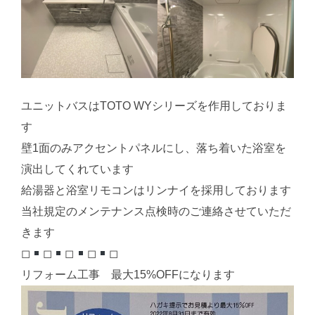
ユニットバスはTOTO WYシリーズを作用しておりま
す
壁1面のみアクセントパネルにし、落ち着いた浴室を
演出してくれています
給湯器と浴室リモコンはリンナイを採用しております
当社規定のメンテナンス点検時のご連絡させていただ
きます
◻︎
◻︎
◻︎
◻︎
◻︎
リフォーム工事 最大15%OFFになります