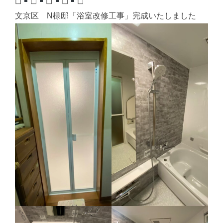
◻︎
◻︎
◻︎
◻︎
◻︎
文京区 N様邸「浴室改修工事」完成いたしました