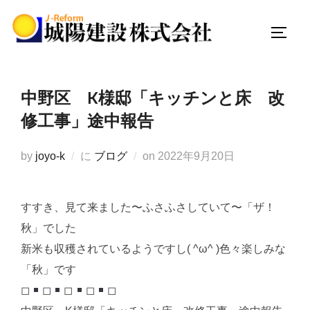
コ
ン
サイド
テ
ン
ツ
中野区 K様邸「キッチンと床 改
へ
修工事」途中報告
ス
キ
投
by
joyo-k
に
ブログ
on
2022年9月20日
ッ
稿
プ
日:
すすき、見て来ました〜ふさふさしていて〜「ザ！
秋」でした
新米も収穫されているようですし( ^ω^ )色々楽しみな
「秋」です
◻︎
◻︎
◻︎
◻︎
◻︎