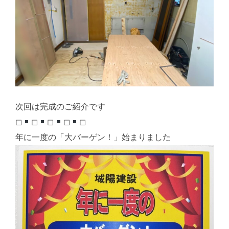
次回は完成のご紹介です
◻︎
◻︎
◻︎
◻︎
◻︎
年に一度の「大バーゲン！」始まりました