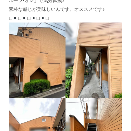
ルーツ•オレ」で気分転換♪
素朴な感じが美味しいんです、オススメです♪
◻︎
◻︎
◻︎
◻︎
◻︎