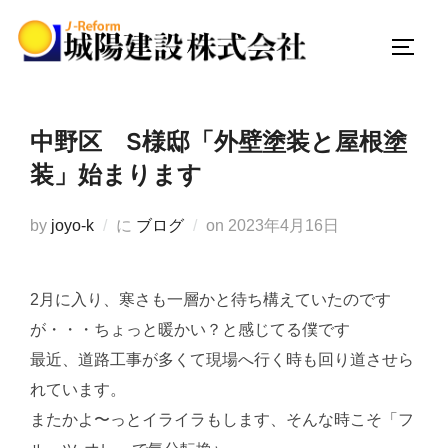
コ
ン
サイド
テ
ン
ツ
中野区 S様邸「外壁塗装と屋根塗
へ
装」始まります
ス
キ
投
by
joyo-k
に
ブログ
on
2023年4月16日
ッ
稿
プ
日:
2月に入り、寒さも一層かと待ち構えていたのです
が・・・ちょっと暖かい？と感じてる僕です
最近、道路工事が多くて現場へ行く時も回り道させら
れています。
またかよ〜っとイライラもします、そんな時こそ「フ