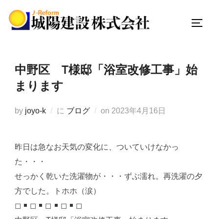
コ
ン
サイド
テ
ン
ツ
中野区 T様邸「浴室改修工事」始
へ
まります
ス
キ
投
by
joyo-k
に
ブログ
on
2023年4月16日
ッ
稿
プ
日:
昨日は急なお天気の変化に、ついていけなかっ
た・・・
せっかく乾いた洗濯物が・・・ずぶ濡れ。再洗濯の夕
方でした。トホホ（涙）
◻︎
◻︎
◻︎
◻︎
◻︎