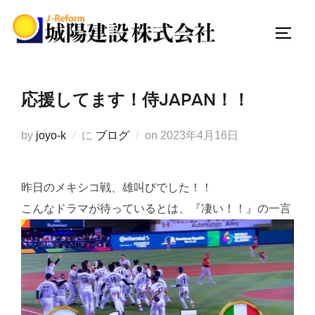
コ
ン
サイド
テ
ン
ツ
応援してます！侍JAPAN！！
へ
ス
投
by
joyo-k
に
ブログ
on
2023年4月16日
キ
稿
ッ
日:
プ
昨日のメキシコ戦、雄叫びでした！！
こんなドラマが待っているとは、『凄い！！』の一言