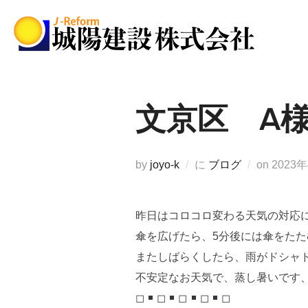
コ
ン
テ
ン
ツ
へ
文京区 A
ス
キ
ッ
投
by
joyo-k
に
ブログ
on
2023
プ
稿
日:
昨日はコロコロ変わる天気の対応
傘を広げたら、5分後には傘をたた
またしばらくしたら、雨がドシャ
不安定なお天気で、蒸し暑いです
◻︎
◻︎
◻︎
◻︎
◻︎