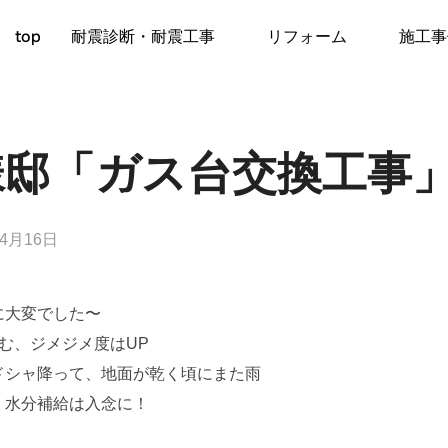
top
耐震診断・耐震工事
リフォーム
施工事
様邸「ガス台交換工事
年4月16日
に大変でした〜
む、ジメジメ度はUP
ドシャ降って、地面が乾く頃にまた雨
、水分補給は入念に！