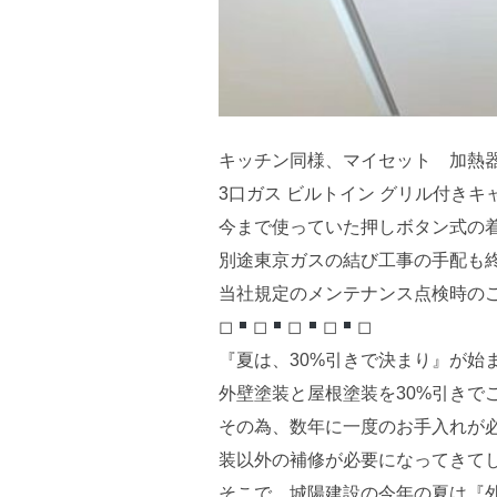
キッチン同様、マイセット 加熱
3口ガス ビルトイン グリル付き
今まで使っていた押しボタン式の
別途東京ガスの結び工事の手配も
当社規定のメンテナンス点検時の
◻︎
◻︎
◻︎
◻︎
◻︎
『夏は、30%引きで決まり』が始
外壁塗装と屋根塗装を30%引きで
その為、数年に一度のお手入れが
装以外の補修が必要になってきて
そこで、城陽建設の今年の夏は『