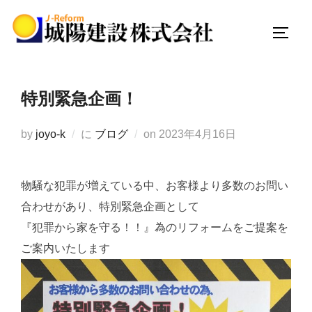
コ
ン
サイド
テ
ン
ツ
特別緊急企画！
へ
ス
投
by
joyo-k
に
ブログ
on
2023年4月16日
キ
稿
ッ
日:
プ
物騒な犯罪が増えている中、お客様より多数のお問い
合わせがあり、特別緊急企画として
『犯罪から家を守る！！』為のリフォームをご提案を
ご案内いたします