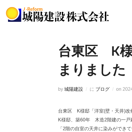
コ
ン
テ
ン
ツ
へ
台東区 K様
ス
キ
まりました
ッ
プ
投
by
城陽建設
に
ブログ
on
20
稿
日:
台東区 K様邸「洋室(壁・天井)
K様邸、築60年 木造2階建の一
「2階の自室の天井に染みができ