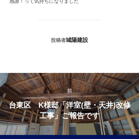
感謝！って気持ちになりました
投稿者
城陽建設
投稿者
投
稿
前
前
ナ
台東区 K様邸「洋室(壁・天井)改修
ビ
工事」ご報告です
ゲ
ー
シ