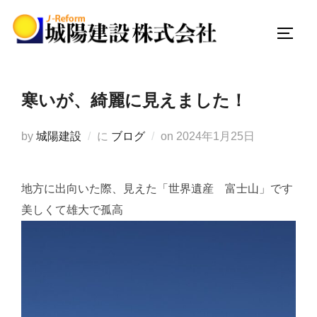
コ
ン
サイド
テ
ン
ツ
寒いが、綺麗に見えました！
へ
ス
投
by
城陽建設
に
ブログ
on
2024年1月25日
キ
稿
ッ
日:
プ
地方に出向いた際、見えた「世界遺産 富士山」です
美しくて雄大で孤高