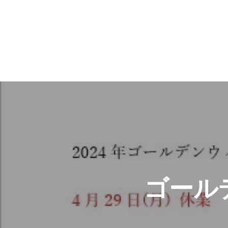
投
稿
ナ
ビ
ゲ
ゴール
ー
シ