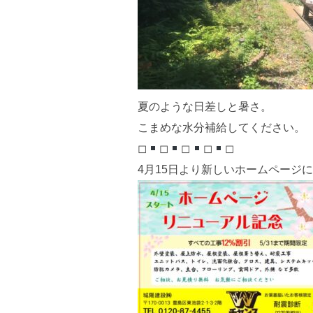
夏のような日差しと暑さ。
こまめな水分補給してください。
◻︎
◻︎
◻︎
◻︎
◻︎
4月15日より新しいホームページ