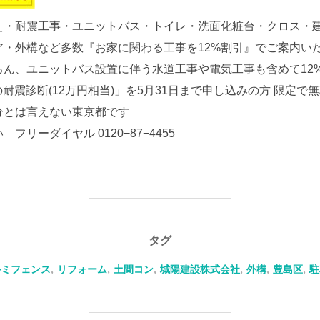
え・耐震工事・ユニットバス・トイレ・洗面化粧台・クロス・
・外構など多数『お家に関わる工事を12%割引』でご案内い
ろん、ユニットバス設置に伴う水道工事や電気工事も含めて12
耐震診断(12万円相当)」を5月31日まで申し込みの方 限定で
分とは言えない東京都です
リーダイヤル 0120−87−4455
タグ
ルミフェンス
,
リフォーム
,
土間コン
,
城陽建設株式会社
,
外構
,
豊島区
,
駐