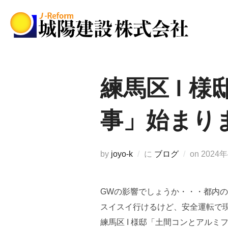
コ
ン
テ
ン
ツ
へ
練馬区 I 
ス
キ
事」始まり
ッ
プ
投
by
joyo-k
に
ブログ
on
2024
稿
日:
GWの影響でしょうか・・・都内
スイスイ行けるけど、安全運転で
練馬区 I 様邸「土間コンとアルミ