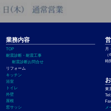
業務内容
営
月
TOP
（
耐震診断・耐震工事
時
耐震診断お問合せ
リフォーム
キッチン
浴室
トイレ
東
外壁
Tel
屋根
Fax
窓サッシ
メ