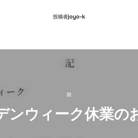
投稿者
joyo-k
投稿者
前
前
デンウィーク休業の