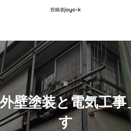
投稿者
joyo-k
投稿者
前
前
「外壁塗装と電気工事
す