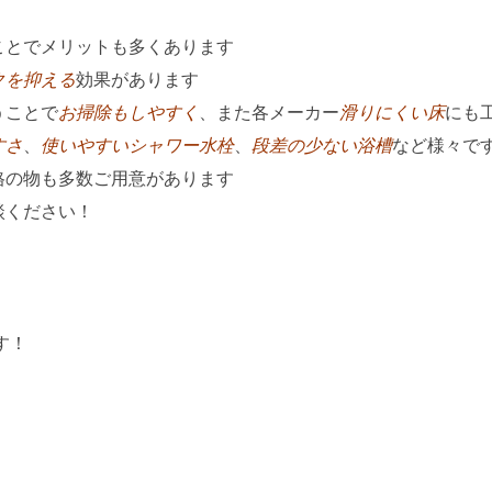
ことでメリットも多くあります
クを抑える
効果があります
うことで
お掃除もしやすく
、また各メーカー
滑りにくい床
にも
すさ
、
使いやすいシャワー水栓
、
段差の少ない浴槽
など様々で
格の物も多数ご用意があります
談ください！
す！