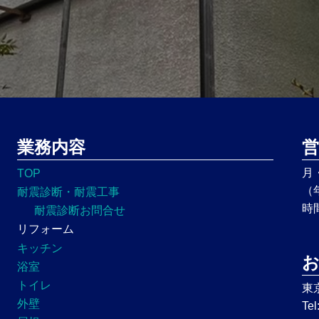
業務内容
営
月
TOP
（
耐震診断・耐震工事
時
耐震診断お問合せ
リフォーム
キッチン
浴室
トイレ
東
外壁
Tel