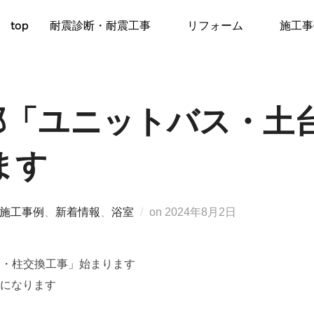
top
耐震診断・耐震工事
リフォーム
施工事
邸「ユニットバス・土
ます
投
施工事例
、
新着情報
、
浴室
on
2024年8月2日
稿
日:
台・柱交換工事」始まります
宅になります