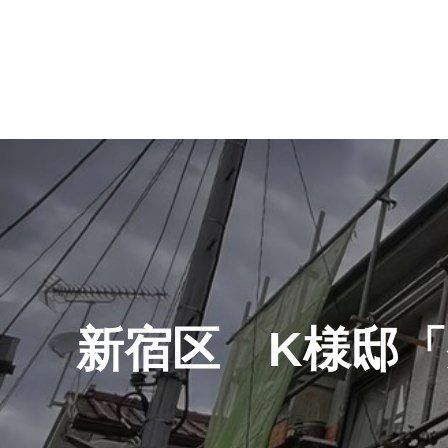
投
稿
ナ
ビ
ゲ
新宿区 K様邸
ー
シ