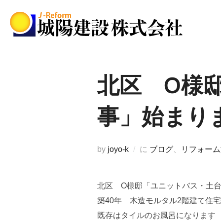
コ
ン
テ
ン
ツ
へ
北区 O様
ス
キ
事」始まり
ッ
プ
by
joyo-k
に
ブログ
、
リフォーム
北区 O様邸「ユニットバス・土
築40年 木造モルタル2階建て住
既存はタイルのお風呂になります