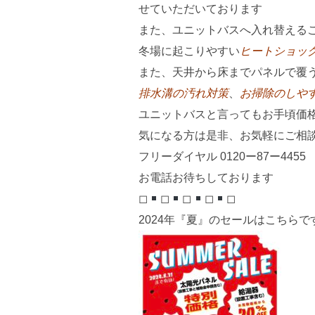
せていただいております
また、ユニットバスへ入れ替える
冬場に起こりやすい
ヒートショッ
また、天井から床までパネルで覆
排水溝の汚れ対策
、
お掃除のしや
ユニットバスと言ってもお手頃価
気になる方は是非、お気軽にご相
フリーダイヤル 0120ー87ー4455
お電話お待ちしております
◻︎
◻︎
◻︎
◻︎
◻︎
2024年『夏』のセールはこちらで