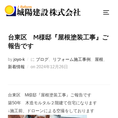
コ
ン
サイド
テ
ン
ツ
台東区 M様邸『屋根塗装工事』ご
へ
報告です
ス
キ
by
joyo-k
に
ブログ
、
リフォーム施工事例
、
屋根
、
ッ
投
新着情報
on
2024年12月26日
プ
稿
日:
台東区 M様邸『屋根塗装工事』ご報告です
築50年 木造モルタル２階建て住宅になります
↓施工前、ドローンによる空撮をしております