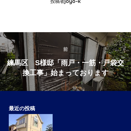
joyo-k
投稿者
投
稿
前
前
ナ
練馬区 S様邸「雨戸・一筋・戸袋交
ビ
換工事」始まっております
ゲ
ー
シ
ョ
最近の投稿
ン