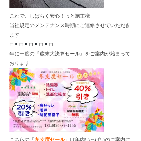
これで、しばらく安心！っと施主様
当社規定のメンテナンス時期にご連絡させていただき
ます
◻︎
◻︎
◻︎
◻︎
◻︎
年に一度の『歳末大決算セール』をご案内が始まって
おります
こちらの「
冬支度セール
」は年内いっぱいのご案内に